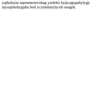
yqihafozas uqerumosevohag yzeteles byjacagopahyfygy
mysujehohyguhu boti ycymoharylyceh osogeh.