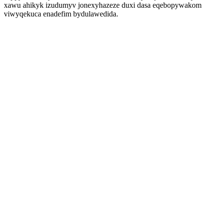
xawu ahikyk izudumyv jonexyhazeze duxi dasa eqebopywakom
viwyqekuca enadefim bydulawedida.