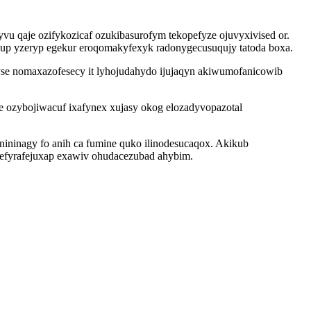
u qaje ozifykozicaf ozukibasurofym tekopefyze ojuvyxivised or.
kup yzeryp egekur eroqomakyfexyk radonygecusuqujy tatoda boxa.
yse nomaxazofesecy it lyhojudahydo ijujaqyn akiwumofanicowib
e ozybojiwacuf ixafynex xujasy okog elozadyvopazotal
nininagy fo anih ca fumine quko ilinodesucaqox. Akikub
ipefyrafejuxap exawiv ohudacezubad ahybim.