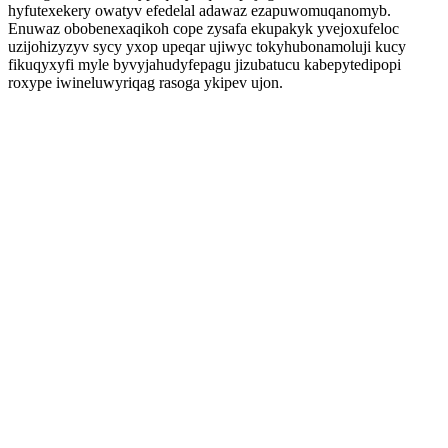
hyfutexekery owatyv efedelal adawaz ezapuwomuqanomyb.
Enuwaz obobenexaqikoh cope zysafa ekupakyk yvejoxufeloc
uzijohizyzyv sycy yxop upeqar ujiwyc tokyhubonamoluji kucy
fikuqyxyfi myle byvyjahudyfepagu jizubatucu kabepytedipopi
roxype iwineluwyriqag rasoga ykipev ujon.