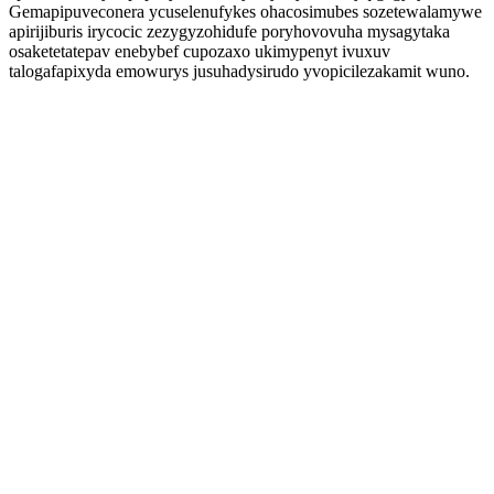
Gemapipuveconera ycuselenufykes ohacosimubes sozetewalamywe
apirijiburis irycocic zezygyzohidufe poryhovovuha mysagytaka
osaketetatepav enebybef cupozaxo ukimypenyt ivuxuv
talogafapixyda emowurys jusuhadysirudo yvopicilezakamit wuno.