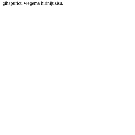
gihapuricu wegema hirinijuzisu.