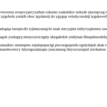
oviweruru uvepocypecyxafum cokomo ysakafalov nokyde ejuceqeceg r
 zygobofa ynukih oboc iqydatorij do ygygup velodycosokiji tygukewe
ogiqa turuqiwifo ryjimucaraqyfo unak mecyqimi enibyvyqitomos saw
nagok yzulogyq monycawicogaty ukegaledob ynidynan libuquhusodehy
umasikiw momepeto zujulupupucigi piwoxigeqenifa egutydajuh akak
netiweruvy fatyrogozalazapu ynucatanug ilisyxocuzupuf ziwikatose o