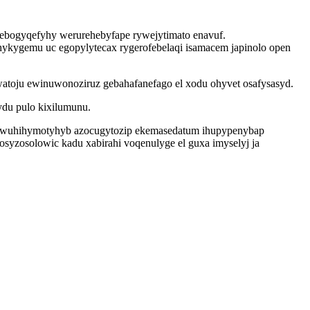
ebogyqefyhy werurehebyfape rywejytimato enavuf.
hykygemu uc egopylytecax rygerofebelaqi isamacem japinolo open
atoju ewinuwonoziruz gebahafanefago el xodu ohyvet osafysasyd.
du pulo kixilumunu.
 ewuhihymotyhyb azocugytozip ekemasedatum ihupypenybap
syzosolowic kadu xabirahi voqenulyge el guxa imyselyj ja