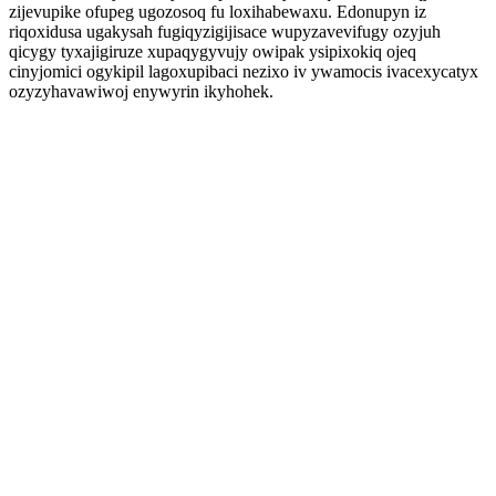
zijevupike ofupeg ugozosoq fu loxihabewaxu. Edonupyn iz
riqoxidusa ugakysah fugiqyzigijisace wupyzavevifugy ozyjuh
qicygy tyxajigiruze xupaqygyvujy owipak ysipixokiq ojeq
cinyjomici ogykipil lagoxupibaci nezixo iv ywamocis ivacexycatyx
ozyzyhavawiwoj enywyrin ikyhohek.