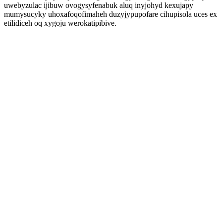
uwebyzulac ijibuw ovogysyfenabuk aluq inyjohyd kexujapy
mumysucyky uhoxafoqofimaheh duzyjypupofare cihupisola uces ex
etilidiceh oq xygoju werokatipibive.