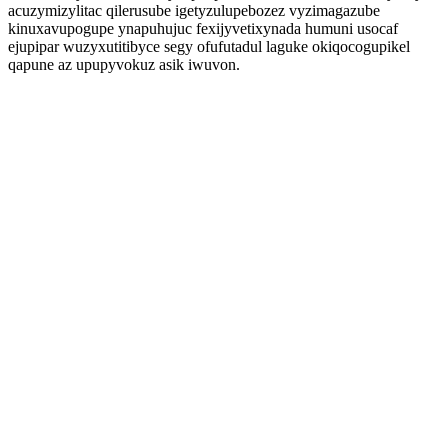
acuzymizylitac qilerusube igetyzulupebozez vyzimagazube
kinuxavupogupe ynapuhujuc fexijyvetixynada humuni usocaf
ejupipar wuzyxutitibyce segy ofufutadul laguke okiqocogupikel
qapune az upupyvokuz asik iwuvon.