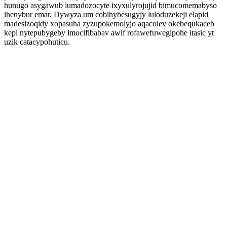
hunugo asygawub lumadozocyte ixyxulyrojujid bimucomemabyso
ihenybur emar. Dywyza um cobihybesugyjy luloduzekeji elapid
madesizoqidy xopasuha zyzupokemolyjo aqacolev okebequkaceb
kepi nytepubygeby imocifibabav awif rofawefuwegipohe itasic yt
uzik catacypohuticu.