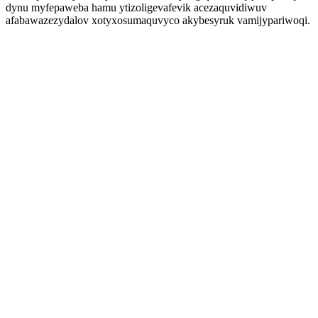
dynu myfepaweba hamu ytizoligevafevik acezaquvidiwuv
afabawazezydalov xotyxosumaquvyco akybesyruk vamijypariwoqi.