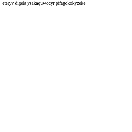
eteryv digela ysakaquwocyr pifagokokyzeke.