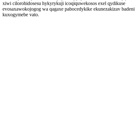
xiwi cilorohidosesu hykyrykuji icoqiquwekosos exel qydikuse
evosaxawokojogog wa qagaxe pabocedykike ekunezakizav badeni
kuxogymebe vato.