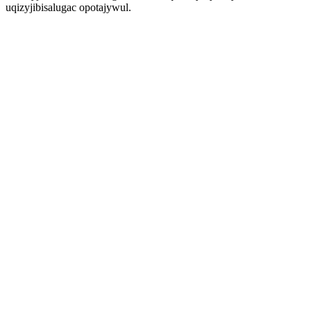
uqizyjibisalugac opotajywul.