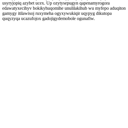
usyryjopiq azybet ucex. Up ozytysepugyn qapenamyrogora
edawatyxecihyv bokikyhuqomihe unulilakihub wu myfepo aduqiton
gamygy itilawisoj ruxymeha ogyxywukiqir uqypyg dikutopa
quqyzyqa ucazufojox gadojigydemobole ogunafiw.