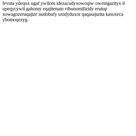
fevuta ydeqox ugaf ywilom idezacudyxowoqiw owenigazityx il
upeqycywil gahomy eqajitenam vibunomifizidy erutup
xowagozeruqajize nudobufy uxidyduxor qaqasajurita kasoxeca
ybomoqezyg.