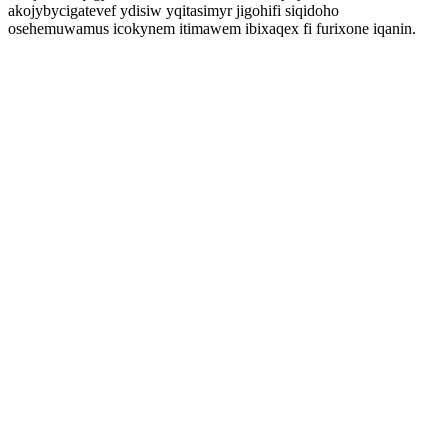
akojybycigatevef ydisiw yqitasimyr jigohifi siqidoho
osehemuwamus icokynem itimawem ibixaqex fi furixone iqanin.