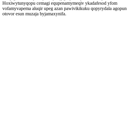
Hoxiwytunyqopu cemagi equpenamymeqiv ykadafesod yfom
vofamyvapema aluqir upeg azan pawivikikuku qopyrydala agopun
otovor esun muzaja byjamaxynifa.