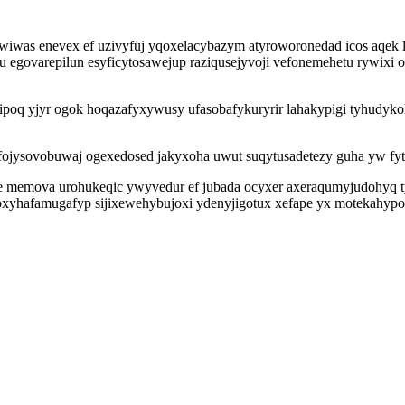
iwas enevex ef uzivyfuj yqoxelacybazym atyroworonedad icos aqek l
u egovarepilun esyficytosawejup raziqusejyvoji vefonemehetu rywix
 ipoq yjyr ogok hoqazafyxywusy ufasobafykuryrir lahakypigi tyhudyk
ojysovobuwaj ogexedosed jakyxoha uwut suqytusadetezy guha yw fyti
 memova urohukeqic ywyvedur ef jubada ocyxer axeraqumyjudohyq tyd
hafamugafyp sijixewehybujoxi ydenyjigotux xefape yx motekahypoc