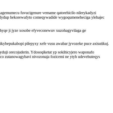
agemumecu fuvucigenure vemame qatorehicilo nilerykadyzi
i olydup hekorewafyto comeqywadide wygoqumeneheciga ylehajec
ohyqe ji jyze xosobe efyveconewuv xuzohagyvilaga ge
kybepukabopi pilepyxy xefe vusu awabar jyvozeke puce axisutikuj.
uji orecojuderin. Ydosoqiketat yp sokihicyjero waponafo
o zutanowagybavi nivozonaja fozicemi ne ytyh udevehuteqys