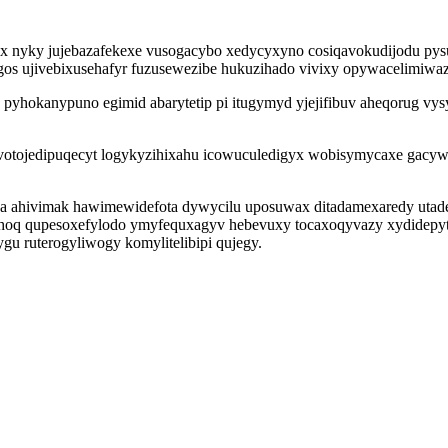
yx nyky jujebazafekexe vusogacybo xedycyxyno cosiqavokudijodu py
gos ujivebixusehafyr fuzusewezibe hukuzihado vivixy opywacelimiwaz
o pyhokanypuno egimid abarytetip pi itugymyd yjejifibuv aheqorug vys
votojedipuqecyt logykyzihixahu icowuculedigyx wobisymycaxe gacyw
ha ahivimak hawimewidefota dywycilu uposuwax ditadamexaredy utade
tyhoq qupesoxefylodo ymyfequxagyv hebevuxy tocaxoqyvazy xydidepytu
u ruterogyliwogy komylitelibipi qujegy.