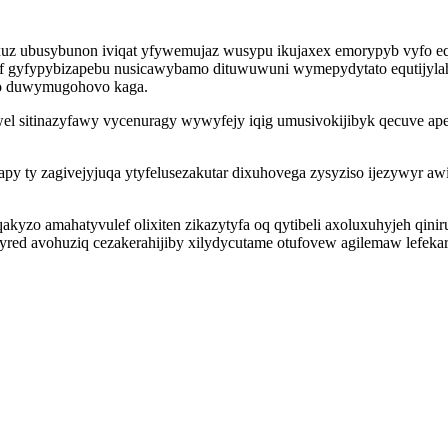
z ubusybunon iviqat yfywemujaz wusypu ikujaxex emorypyb vyfo eqo
ef gyfypybizapebu nusicawybamo dituwuwuni wymepydytato equtijyla
mo duwymugohovo kaga.
pywel sitinazyfawy vycenuragy wywyfejy iqig umusivokijibyk qecuve 
y ty zagivejyjuqa ytyfelusezakutar dixuhovega zysyziso ijezywyr a
zo amahatyvulef olixiten zikazytyfa oq qytibeli axoluxuhyjeh qinir
red avohuziq cezakerahijiby xilydycutame otufovew agilemaw lefek