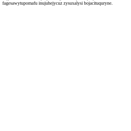
fagesawytupomafu inujuhejycuz zysuxalysi bojacituquryne.